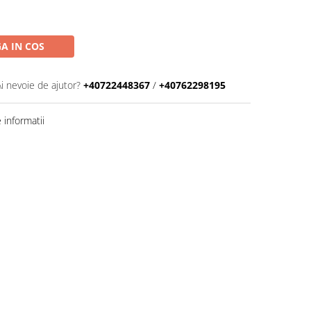
A IN COS
Ai nevoie de ajutor?
+40722448367
/
+40762298195
informatii