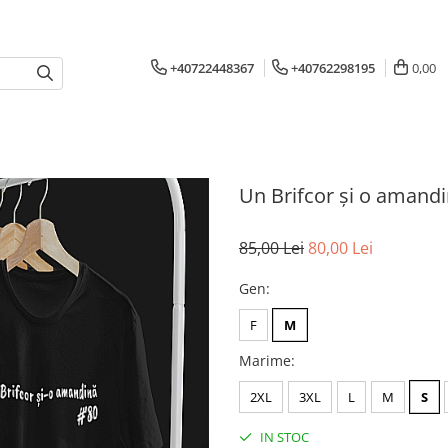
+40722448367
+40762298195
0,00
Un Brifcor și o amand
85,00 Lei
80,00 Lei
Gen
:
F
M
Marime
:
2XL
3XL
L
M
S
IN STOC