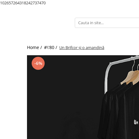
102657264318242737470
Home /
#\'80 /
Un Brifcor și o amandină
-6%