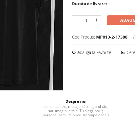
Durata de livrare:
1
ADAUG
Cod Produs:
MP013-2-17388
Adauga la Favorite
Cere 
Despre noi
Ideile noastre, mesajul tău, logo-ul tău,
sau imaginile tale. Tu alegi, noi îți
personalizăm. Pe orice. Aproape orice:)