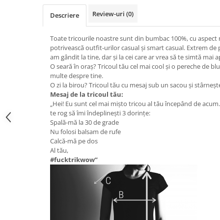
Review-uri
(0)
Descriere
Toate tricourile noastre sunt din bumbac 100%, cu aspect m
potrivească outfit-urilor casual și smart casual. Extrem de 
am gândit la tine, dar și la cei care ar vrea să te simtă mai 
O seară în oraș? Tricoul tău cel mai cool și o pereche de bl
multe despre tine.
O zi la birou? Tricoul tău cu mesaj sub un sacou și stârnește
Mesaj de la tricoul tău:
„Hei! Eu sunt cel mai mișto tricou al tău începând de acum
te rog să îmi îndeplinești 3 dorințe:
Spală-mă la 30 de grade
Nu folosi balsam de rufe
Calcă-mă pe dos
Al tău,
#fucktrikwow”