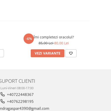
Îmi completezi oracolul?
Mesa
-6%
85,00 Lei
80,00 Lei
VEZI VARIANTE
AD
SUPORT CLIENTI
Luni-Vineri 08:00-17:00
+40722448367
+40762298195
andragaspar4390@gmail.com