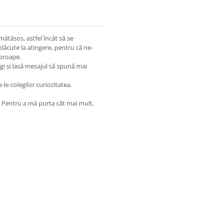
ătăsos, astfel încât să se
plăcute la atingere, pentru că ne-
aproape.
ugi și lasă mesajul să spună mai
-le colegilor curiozitatea.
. Pentru a mă purta cât mai mult,