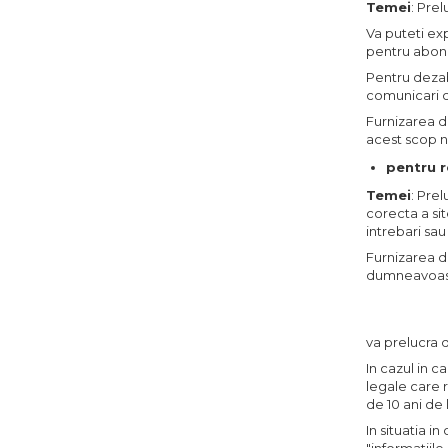
Temei
: Pre
Va puteti ex
pentru abona
Pentru dezab
comunicari 
Furnizarea d
acest scop 
pentru r
Temei
: Pre
corecta a sit
intrebari sau
Furnizarea d
dumneavoas
va prelucra 
In cazul in c
legale care 
de 10 ani de 
In situatia i