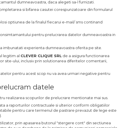
amantul dumneavoastra, daca alegeti sa-l furnizati.
ompletarea si bifarea casutei corespunzatoare din formularul
si optiunea de la finalul fiecarui e-mail/ sms continand
i consimtamantului pentru prelucrarea datelor dumneavoastra in
 si a imbunatati experienta dumneavoastra oferita pe site.
l legitim al
CLEVER CLIQUE SRL
de a asigura functionarea
site-ului, inclusiv prin solutionarea diferitelor comentarii,
 datelor pentru acest scop nu va avea urmari negative pentru
prelucram datele
ru realizarea scopurilor de prelucrare mentionate mai sus.
a a raporturilor contractuale si ulterior conform obligatiilor
contabile pentru care termenul de pastrare prevazut de lege este
).
 utilizator, prin apasarea butonul "stergere cont" din sectiunea