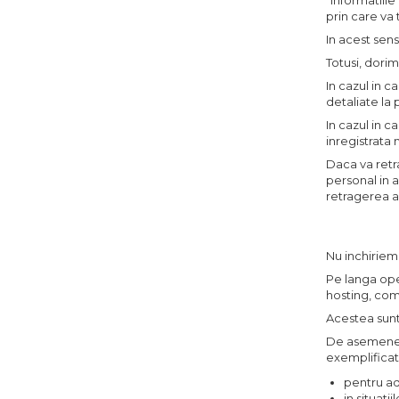
"informatiil
prin care va 
In acest sens
Totusi, dori
In cazul in c
detaliate la 
In cazul in c
inregistrata 
Daca va retr
personal in 
retragerea a
Nu inchiriem
Pe langa oper
hosting, com
Acestea sunt 
De asemenea,
exemplifica
pentru ad
in situat