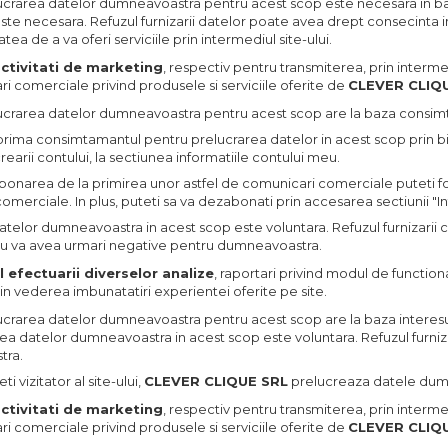
lucrarea datelor dumneavoastra pentru acest scop este necesara in ba
te necesara. Refuzul furnizarii datelor poate avea drept consecinta imp
atea de a va oferi serviciile prin intermediul site-ului.
ctivitati de marketing
, respectiv pentru transmiterea, prin interm
i comerciale privind produsele si serviciile oferite de
CLEVER CLIQ
lucrarea datelor dumneavoastra pentru acest scop are la baza consimt
prima consimtamantul pentru prelucrarea datelor in acest scop prin b
crearii contului, la sectiunea informatiile contului meu.
onarea de la primirea unor astfel de comunicari comerciale puteti folo
merciale. In plus, puteti sa va dezabonati prin accesarea sectiunii "In
atelor dumneavoastra in acest scop este voluntara. Refuzul furnizari
nu va avea urmari negative pentru dumneavoastra.
l efectuarii diverselor analize
, raportari privind modul de functiona
 in vederea imbunatatiri experientei oferite pe site.
lucrarea datelor dumneavoastra pentru acest scop are la baza interesu
area datelor dumneavoastra in acest scop este voluntara. Refuzul furni
tra.
i vizitator al site-ului,
CLEVER CLIQUE SRL
prelucreaza datele dumn
ctivitati de marketing
, respectiv pentru transmiterea, prin interme
i comerciale privind produsele si serviciile oferite de
CLEVER CLIQ