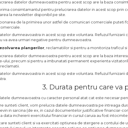
lucrarea datelor dumneavoastra pentru acest scop are la baza consimt
prima consimtamantul pentru prelucrarea datelor in acest scop prin c
rea la newsletter disponibil pe site.
onarea de la primirea unor astfel de comunicari comerciale puteti folo
comerciale.
atelor dumneavoastra in acest scop este voluntara. Refuzul furnizari
nu va avea urmari negative pentru dumneavoastra.
ezolvarea plangerilor
, reclamatiilor si pentru a monitoriza traficul
lucrarea datelor dumneavoastra pentru acest scop are la baza interesu
e-ului, precum si pentru a imbunatati permanent experienta vizitatorilor 
 reclamatii.
atelor dumneavoastra in acest scop este voluntara. Refuzul furnizarii
tra.
3. Durata pentru care va 
datele dumneavoastra cu caracter personal atat cat este necesar pent
are sunteti client, vom prelucra datele dumneavoastra pe intreaga durat
revin in sarcina (de ex, in cazul documentelor justificative financiar-
la data incheierii exercitiului financiar in cursul caruia au fost intocmite
n care sunteti client si va exercitati optiunea de stergere a contului de