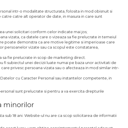
sonal intr-o modalitate structurata, folosita in mod obisnuit si
e catre catre alt operator de date, in masura in care sunt
ea unei solicitari conform celor indicate mai jos;
oana vizata, ca datele care o vizeaza sa fie prelucrate in temeiul
n care poate demonstra ca are motive legitime si imperioase care
tilor persoanelor vizate sau ca scopul este constatarea,
za sa fie prelucrate in scop de marketing direct.
u fi subiectul unei decizii luate numai pe baza unor activitati de
 care privesc persoana vizata sau o afecteaza in mod similar intr-
 Datelor cu Caracter Personal sau instantelor competente, in
ersonal sunt prelucrate si pentru a va exercita drepturile
a minorilor
a sub 18 ani. Website-ul nu are ca scop solicitarea de informatii