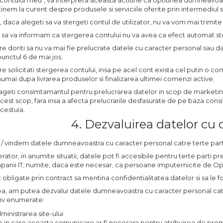
e contului meu", va interpreta aceasta actiune ca optiunea dumneavo
tinem la curent despre produsele si serviciile oferite prin intermediul si
, daca alegeti sa va stergeti contul de utilizator, nu va vom mai trimite 
m sa va informam ca stergerea contului nu va avea ca efect automat 
are doriti sa nu va mai fie prelucrate datele cu caracter personal sau d
punctul 6 de mai jos.
are solicitati stergerea contului, insa pe acel cont exista cel putin o 
numai dupa livrarea produselor si finalizarea ultimei comenzi active.
ageti consimtamantul pentru prelucrarea datelor in scop de marketin
acest scop, fara insa a afecta prelucrarile desfasurate de pe baza c
cestuia.
4. Dezvaluirea datelor cu 
 / vindem datele dumneavoastra cu caracter personal catre terte part
ator, in anumite situatii, datele pot fi accesibile pentru terte parti pr
panii IT, numite, daca este necesar, ca persoane imputernicite de Op
obligate prin contract sa mentina confidentialitatea datelor si sa le fo
 am putea dezvalui datele dumneavoastra cu caracter personal catre a
tiv enumerate:
ministrarea site-ului
iile in care aceasta comunicare ar fi necesara pentru atribuirea de premi