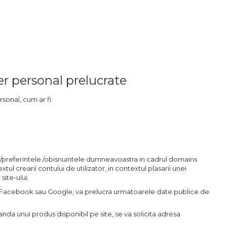
ter personal prelucrate
sonal, cum ar fi:
l /preferintele /obisnuintele dumneavoastra in cadrul domains
ul crearii contului de utilizator, in contextul plasarii unei
site-ului.
 de Facebook sau Google, va prelucra urmatoarele date publice de
manda unui produs disponibil pe site, se va solicita adresa