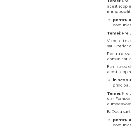
Temei
: Pre
acest scop es
in imposibilit
pentru a
comunicar
Temei
: Pre
Va puteti ex
sau ulterior 
Pentru dezab
comunicari co
Furnizarea d
acest scop 
in scopu
principal,
Temei
: Pre
site. Furniz
dumneavoas
B. Daca suntet
pentru a
comunicar