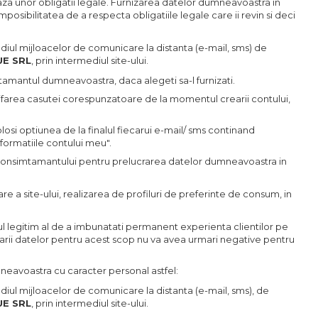
za unor obligatii legale. Furnizarea datelor dumneavoastra in
osibilitatea de a respecta obligatiile legale care ii revin si deci
ediul mijloacelor de comunicare la distanta (e-mail, sms) de
UE SRL
, prin intermediul site-ului.
amantul dumneavoastra, daca alegeti sa-l furnizati.
ifarea casutei corespunzatoare de la momentul crearii contului,
si optiunea de la finalul fiecarui e-mail/ sms continand
formatiile contului meu".
i consimtamantului pentru prelucrarea datelor dumneavoastra in
re a site-ului, realizarea de profiluri de preferinte de consum, in
l legitim al de a imbunatati permanent experienta clientilor pe
zarii datelor pentru acest scop nu va avea urmari negative pentru
eavoastra cu caracter personal astfel:
diul mijloacelor de comunicare la distanta (e-mail, sms), de
UE SRL
, prin intermediul site-ului.