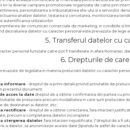
rii lor la diverse campanii promotionale organizate de catre prin interm
tinerea, personalizarea si imbunatatirea site-ului si a serviciilor derul
ectuarea analizei datelor, testarea si cercetarea, monitorizarea tendinte
si autentificarea utilizatorilor
ansmiterea de comunicari comerciale de marketing, in conditiile si li
nd dezvaluirea datelor cu caracter personal este prevazuta de lege e
5. Transferul datelor cu 
racter personal furnizate catre pot fi transferate in afara Romaniei, d
6. Drepturile de care
 prevazute de legislatia in materia prelucrarii datelor cu caracter pers
la informare
- dreptul de a primi detalii privind activitatile de prel
in prezentul document;
de acces la date
dreptul de a obtine confirmarea din partea cu privi
ctivitatile de prelucrare precum modalitatea in care sunt prelucrate dat
e de destinatari ai datelor, etc;
a rectificare
- dreptul de a obtine corectarea, fara intarzieri justifi
cate, precum si completarea datelor incomplete;
la stergerea datelor
, fara intarzieri nejustificate, ("dreptul de a fi ui
re a datelor, sa anonimizeze aceste date (lipsindu-le astfel de caracte