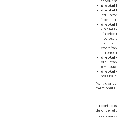
scopuri st
dreptul 
dreptul 
intr-un f
indeplini
dreptul 
- in ceea 
- in oric
interesul
justifica 
exercitar
- in orice
dreptul 
prelucrar
o masura 
dreptul 
masura in
Pentru orice 
mentionate m
nu contactea
de orice fel 