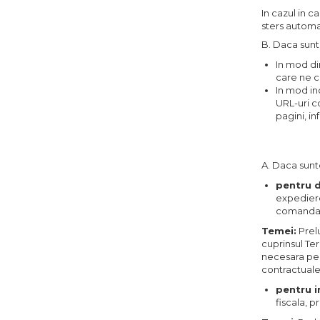
In cazul in c
sters automa
B. Daca sunte
In mod dir
care ne co
In mod ind
URL-uri co
pagini, in
A. Daca sunte
pentru d
expediere
comandat
Temei:
Prel
cuprinsul Te
necesara pen
contractuale
pentru i
fiscala, p