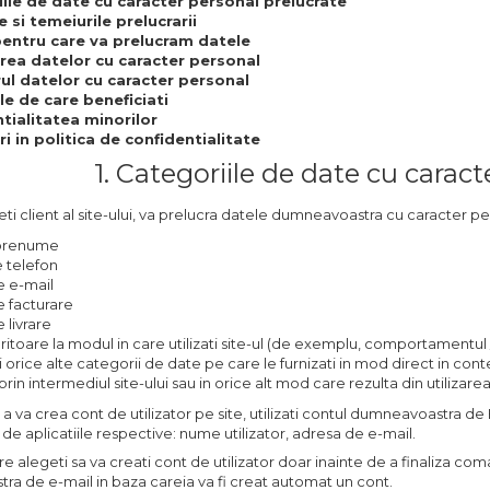
ile de date cu caracter personal prelucrate
e si temeiurile prelucrarii
entru care va prelucram datele
rea datelor cu caracter personal
ul datelor cu caracter personal
le de care beneficiati
tialitatea minorilor
ri in politica de confidentialitate
1. Categoriile de date cu carac
ti client al site-ului, va prelucra datele dumneavoastra cu caracter per
prenume
 telefon
e e-mail
 facturare
 livrare
ritoare la modul in care utilizati site-ul (de exemplu, comportamentu
orice alte categorii de date pe care le furnizati in mod direct in context
in intermediul site-ului sau in orice alt mod care rezulta din utilizarea 
a va crea cont de utilizator pe site, utilizati contul dumneavoastra
e de aplicatiile respective: nume utilizator, adresa de e-mail.
are alegeti sa va creati cont de utilizator doar inainte de a finaliza co
a de e-mail in baza careia va fi creat automat un cont.