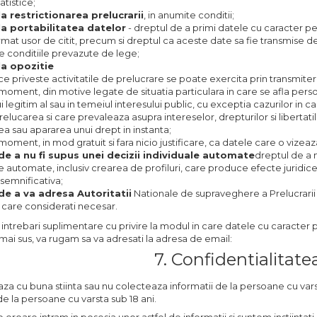
atistice;
la restrictionarea prelucrarii
, in anumite conditii;
la portabilitatea datelor
- dreptul de a primi datele cu caracter per
ormat usor de citit, precum si dreptul ca aceste date sa fie transmise d
te conditiile prevazute de lege;
la opozitie
ce priveste activitatile de prelucrare se poate exercita prin transmiter
e moment, din motive legate de situatia particulara in care se afla pers
ui legitim al sau in temeiul interesului public, cu exceptia cazurilor i
prelucarea si care prevaleaza asupra intereselor, drepturilor si liberta
ea sau apararea unui drept in instanta;
 moment, in mod gratuit si fara nicio justificare, ca datele care o vizea
de a nu fi supus unei decizii individuale automate
dreptul de a n
e automate, inclusiv crearea de profiluri, care produce efecte juridice
semnificativa;
de a va adresa Autoritatii
Nationale de supraveghere a Prelucrarii
 care considerati necesar.
intrebari suplimentare cu privire la modul in care datele cu caracter p
ai sus, va rugam sa va adresati la adresa de email:
7. Confidentialitate
za cu buna stiinta sau nu colecteaza informatii de la persoane cu varst
de la persoane cu varsta sub 18 ani.