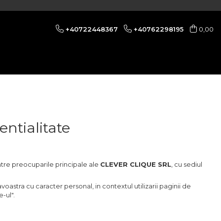
+40722448367
+40762298195
0,00
entialitate
tre preocuparile principale ale
CLEVER CLIQUE SRL
, cu sediul
astra cu caracter personal, in contextul utilizarii paginii de
-ul".