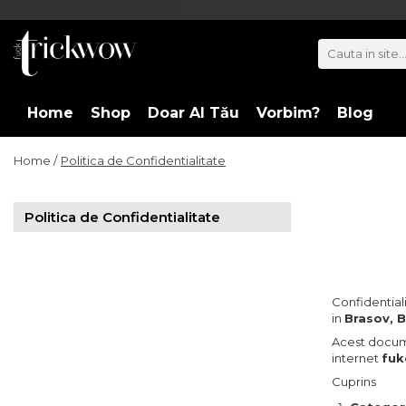
102657264318242737470
Home
Shop
Doar Al Tău
Vorbim?
Blog
Home /
Politica de Confidentialitate
Politica de Confidentialitate
Confidential
in
Brasov, 
Acest docume
internet
fuk
Cuprins