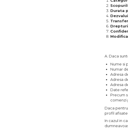
Categori
Scopuril
Durata p
Dezvalui
Transfer
Drepturi
Confiden
Modifica
A. Daca sunte
Nume si 
Numar de
Adresa d
Adresa de
Adresa de
Date refe
Precum si 
comenzi pr
Daca pentru 
profil afisat
In cazul in c
dumneavoastr