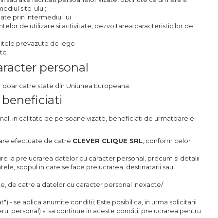
ediul site-ului;
ate prin intermediul lui
lor de utilizare si activitate, dezvoltarea caracteristicilor de
mitele prevazute de lege
tc.
caracter personal
ar doar catre state din Uniunea Europeana.
 beneficiati
onal, in calitate de persoane vizate, beneficiati de urmatoarele
ucrare efectuate de catre
CLEVER CLIQUE SRL
, conform celor
re la prelucrarea datelor cu caracter personal, precum si detalii
ele, scopul in care se face prelucrarea, destinatarii sau
cate, de catre a datelor cu caracter personal inexacte/
tat") - se aplica anumite conditii; Este posibil ca, in urma solicitarii
rul personal) si sa continue in aceste conditii prelucrarea pentru