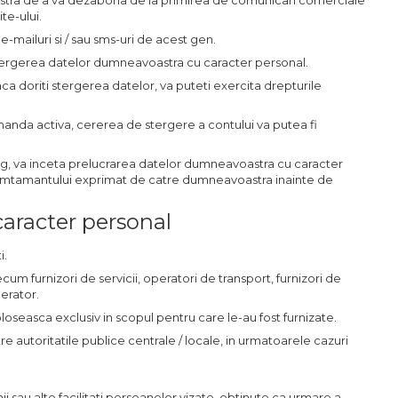
astra de a va dezabona de la primirea de comunicari comerciale
te-ului.
e-mailuri si / sau sms-uri de acest gen.
stergerea datelor dumneavoastra cu caracter personal.
aca doriti stergerea datelor, va puteti exercita drepturile
comanda activa, cererea de stergere a contului va putea fi
g, va inceta prelucrarea datelor dumneavoastra cu caracter
onsimtamantului exprimat de catre dumneavoastra inainte de
caracter personal
i.
ecum furnizori de servicii, operatori de transport, furnizori de
erator.
loseasca exclusiv in scopul pentru care le-au fost furnizate.
utoritatile publice centrale / locale, in urmatoarele cazuri
i sau alte facilitati persoanelor vizate, obtinute ca urmare a