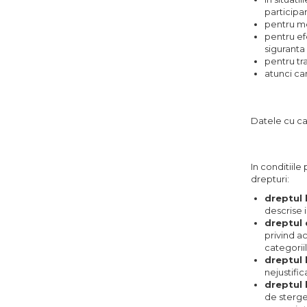
participa
pentru men
pentru ef
siguranta 
pentru tr
atunci ca
Datele cu ca
In conditiile
drepturi:
dreptul 
descrise 
dreptul 
privind a
categoriil
dreptul l
nejustifi
dreptul 
de sterge