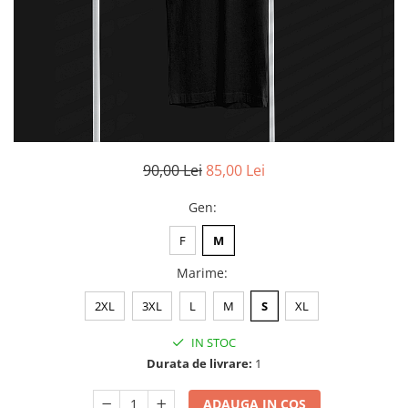
90,00 Lei
85,00 Lei
Gen
:
F
M
Marime
:
2XL
3XL
L
M
S
XL
IN STOC
Durata de livrare:
1
ADAUGA IN COS