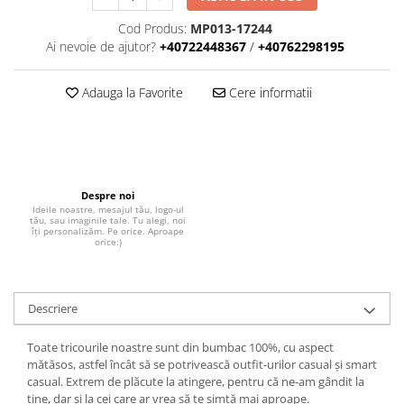
Cod Produs:
MP013-17244
Ai nevoie de ajutor?
+40722448367
/
+40762298195
Adauga la Favorite
Cere informatii
Despre noi
Ideile noastre, mesajul tău, logo-ul
tău, sau imaginile tale. Tu alegi, noi
îți personalizăm. Pe orice. Aproape
orice:)
Descriere
Toate tricourile noastre sunt din bumbac 100%, cu aspect
mătăsos, astfel încât să se potrivească outfit-urilor casual și smart
casual. Extrem de plăcute la atingere, pentru că ne-am gândit la
tine, dar și la cei care ar vrea să te simtă mai aproape.