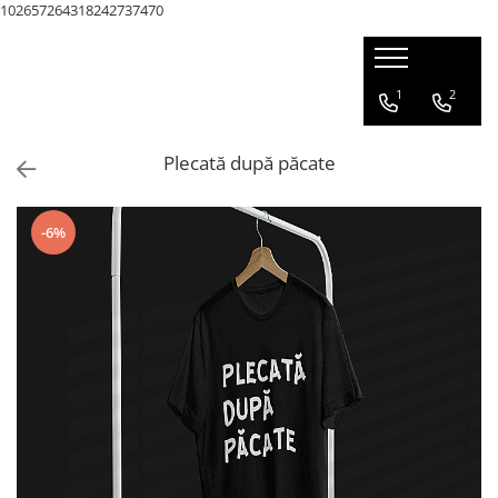
102657264318242737470
1
2
Plecată după păcate
-6%