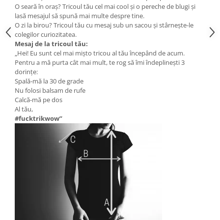
O seară în oraș? Tricoul tău cel mai cool și o pereche de blugi și
lasă mesajul să spună mai multe despre tine.
O zi la birou? Tricoul tău cu mesaj sub un sacou și stârnește-le
colegilor curiozitatea.
Mesaj de la tricoul tău:
„Hei! Eu sunt cel mai mișto tricou al tău începând de acum.
Pentru a mă purta cât mai mult, te rog să îmi îndeplinești 3
dorințe:
Spală-mă la 30 de grade
Nu folosi balsam de rufe
Calcă-mă pe dos
Al tău,
#fucktrikwow”