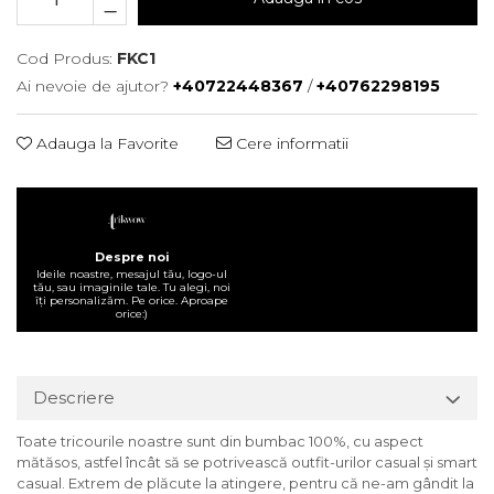
Cod Produs:
FKC1
Ai nevoie de ajutor?
+40722448367
/
+40762298195
Adauga la Favorite
Cere informatii
Despre noi
Ideile noastre, mesajul tău, logo-ul
tău, sau imaginile tale. Tu alegi, noi
îți personalizăm. Pe orice. Aproape
orice:)
Descriere
Toate tricourile noastre sunt din bumbac 100%, cu aspect
mătăsos, astfel încât să se potrivească outfit-urilor casual și smart
casual. Extrem de plăcute la atingere, pentru că ne-am gândit la