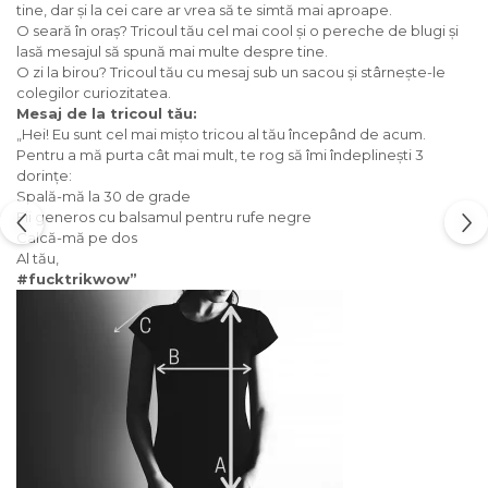
tine, dar și la cei care ar vrea să te simtă mai aproape.
O seară în oraș? Tricoul tău cel mai cool și o pereche de blugi și
lasă mesajul să spună mai multe despre tine.
O zi la birou? Tricoul tău cu mesaj sub un sacou și stârnește-le
colegilor curiozitatea.
Mesaj de la tricoul tău:
„Hei! Eu sunt cel mai mișto tricou al tău începând de acum.
Pentru a mă purta cât mai mult, te rog să îmi îndeplinești 3
dorințe:
Spală-mă la 30 de grade
Fii generos cu balsamul pentru rufe negre
Calcă-mă pe dos
Al tău,
#fucktrikwow”