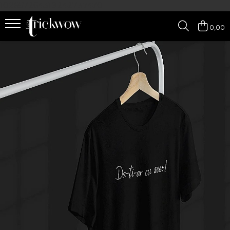
102657264318242737470
0,00