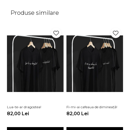
Produse similare
Lua-te-ar dragostea!
Fi-mi-ai cafeaua de dimineață!
Du
82,00 Lei
82,00 Lei
8