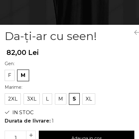
Da-ți-ar cu seen!
82,00 Lei
Gen
:
F
M
Marime
:
2XL
3XL
L
M
S
XL
IN STOC
Durata de livrare:
1
Adauga in cos