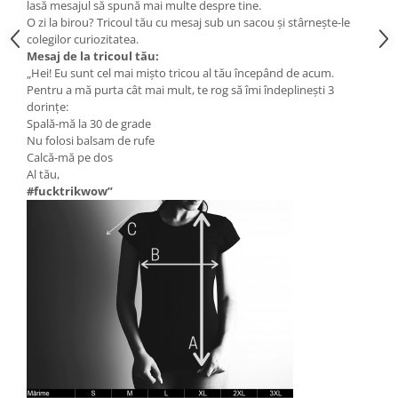
lasă mesajul să spună mai multe despre tine.
O zi la birou? Tricoul tău cu mesaj sub un sacou și stârnește-le
colegilor curiozitatea.
Mesaj de la tricoul tău:
„Hei! Eu sunt cel mai mișto tricou al tău începând de acum.
Pentru a mă purta cât mai mult, te rog să îmi îndeplinești 3
dorințe:
Spală-mă la 30 de grade
Nu folosi balsam de rufe
Calcă-mă pe dos
Al tău,
#fucktrikwow”