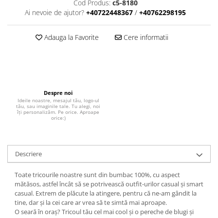
Cod Produs:
c5-8180
Ai nevoie de ajutor?
+40722448367
/
+40762298195
Adauga la Favorite
Cere informatii
Despre noi
Ideile noastre, mesajul tău, logo-ul
tău, sau imaginile tale. Tu alegi, noi
îți personalizăm. Pe orice. Aproape
orice:)
Descriere
Toate tricourile noastre sunt din bumbac 100%, cu aspect
mătăsos, astfel încât să se potrivească outfit-urilor casual și smart
casual. Extrem de plăcute la atingere, pentru că ne-am gândit la
tine, dar și la cei care ar vrea să te simtă mai aproape.
O seară în oraș? Tricoul tău cel mai cool și o pereche de blugi și