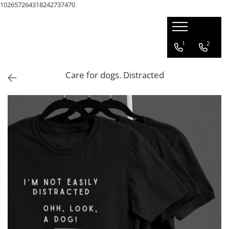
102657264318242737470
1
2
Care for dogs. Distracted