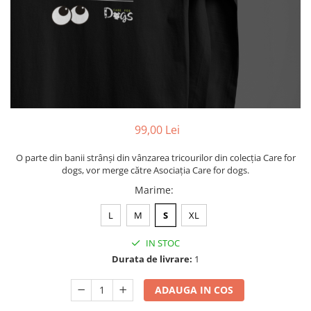
99,00 Lei
O parte din banii strânși din vânzarea tricourilor din colecția Care for
dogs, vor merge către Asociația Care for dogs.
Marime
:
L
M
S
XL
IN STOC
Durata de livrare:
1
ADAUGA IN COS