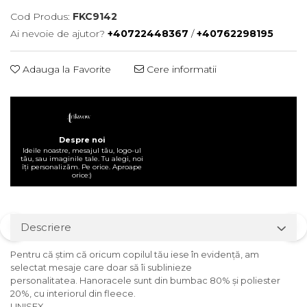
Cod Produs:
FKC9142
Ai nevoie de ajutor?
+40722448367
/
+40762298195
Adauga la Favorite
Cere informatii
Despre noi
Ideile noastre, mesajul tău, logo-ul
tău, sau imaginile tale. Tu alegi, noi
îți personalizăm. Pe orice. Aproape
orice:)
Descriere
Pentru
că
știm
că
oricum copilul
tău
iese
în
evidență
, am
selectat mesaje
care
doar
să
îi
sublinieze
personalitatea. Hanoracele
sunt
din
bumbac 80%
și
poliester
20%, cu
interiorul
din fleece.
UNISEX