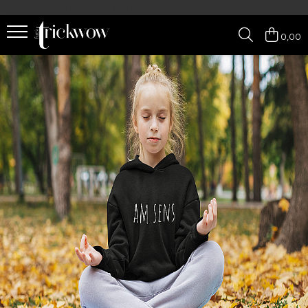
102657264318242737470
0,00