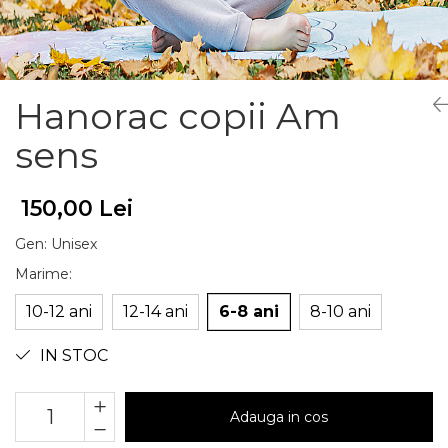
Hanorac copii Am
sens
150,00 Lei
Gen
:
Unisex
Marime
:
10-12 ani
12-14 ani
6-8 ani
8-10 ani
IN STOC
Adauga in cos