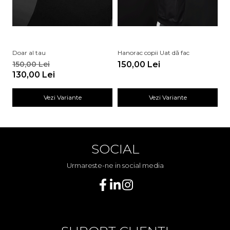
Doar al tau
Hanorac copii Uat dă fac
Ha
150,00 Lei
150,00 Lei
1
130,00 Lei
Vezi Variante
Vezi Variante
SOCIAL
Urmareste-ne in social media