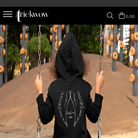
102657264318242737470
0,00