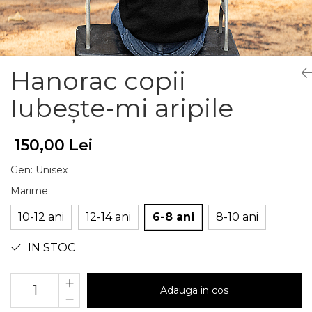
Hanorac copii
Iubește-mi aripile
150,00 Lei
Gen
:
Unisex
Marime
:
10-12 ani
12-14 ani
6-8 ani
8-10 ani
IN STOC
Adauga in cos