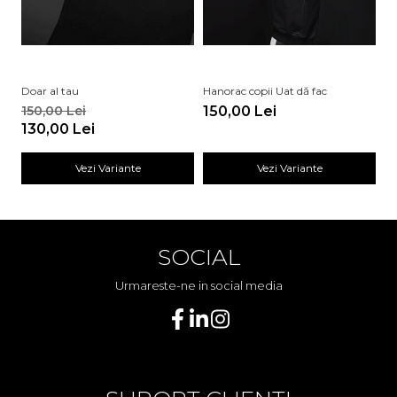
Doar al tau
Hanorac copii Uat dă fac
Ha
150,00 Lei
150,00 Lei
1
130,00 Lei
Vezi Variante
Vezi Variante
SOCIAL
Urmareste-ne in social media