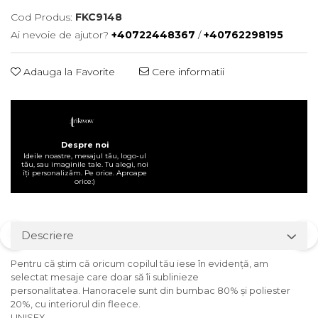
Cod Produs:
FKC9148
Ai nevoie de ajutor?
+40722448367
/
+40762298195
Adauga la Favorite
Cere informatii
Despre noi
Ideile noastre, mesajul tău, logo-ul
tău, sau imaginile tale. Tu alegi, noi
îți personalizăm. Pe orice. Aproape
orice:)
Descriere
Pentru
că
știm
că
oricum copilul
tău
iese
în
evidență
, am
selectat mesaje
care
doar
să
îi
sublinieze
personalitatea. Hanoracele
sunt
din
bumbac 80%
și
poliester
20%, cu
interiorul
din fleece.
UNISEX