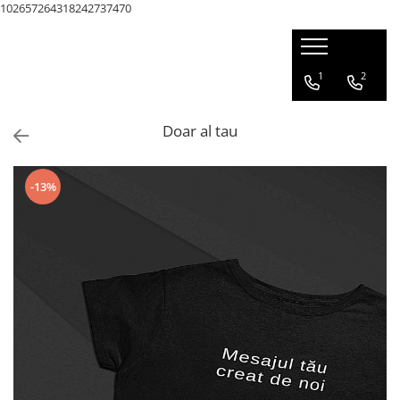
102657264318242737470
1
2
Doar al tau
-13%