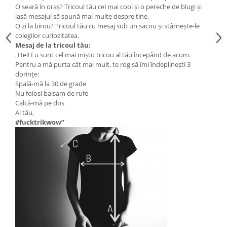
O seară în oraș? Tricoul tău cel mai cool și o pereche de blugi și
lasă mesajul să spună mai multe despre tine.
O zi la birou? Tricoul tău cu mesaj sub un sacou și stârnește-le
colegilor curiozitatea.
Mesaj de la tricoul tău:
„Hei! Eu sunt cel mai mișto tricou al tău începând de acum.
Pentru a mă purta cât mai mult, te rog să îmi îndeplinești 3
dorințe:
Spală-mă la 30 de grade
Nu folosi balsam de rufe
Calcă-mă pe dos
Al tău,
#fucktrikwow”