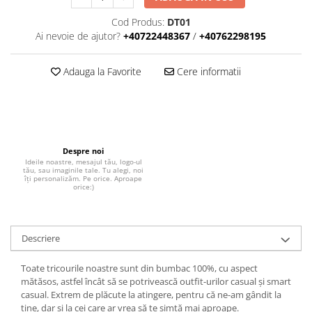
Cod Produs:
DT01
Ai nevoie de ajutor?
+40722448367
/
+40762298195
Adauga la Favorite
Cere informatii
Despre noi
Ideile noastre, mesajul tău, logo-ul
tău, sau imaginile tale. Tu alegi, noi
îți personalizăm. Pe orice. Aproape
orice:)
Descriere
Toate tricourile noastre sunt din bumbac 100%, cu aspect
mătăsos, astfel încât să se potrivească outfit-urilor casual și smart
casual. Extrem de plăcute la atingere, pentru că ne-am gândit la
tine, dar și la cei care ar vrea să te simtă mai aproape.