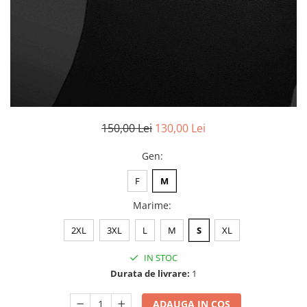
150,00 Lei
130,00 Lei
Gen
:
F
M
Marime
:
2XL
3XL
L
M
S
XL
IN STOC
Durata de livrare:
1
ADAUGA IN COS