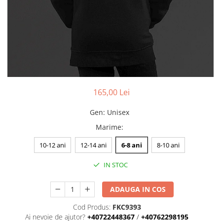
165,00 Lei
Gen
:
Unisex
Marime
:
10-12 ani
12-14 ani
6-8 ani
8-10 ani
IN STOC
ADAUGA IN COS
Cod Produs:
FKC9393
Ai nevoie de ajutor?
+40722448367
/
+40762298195