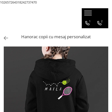
102657264318242737470
1
2
Hanorac copii cu mesaj personalizat