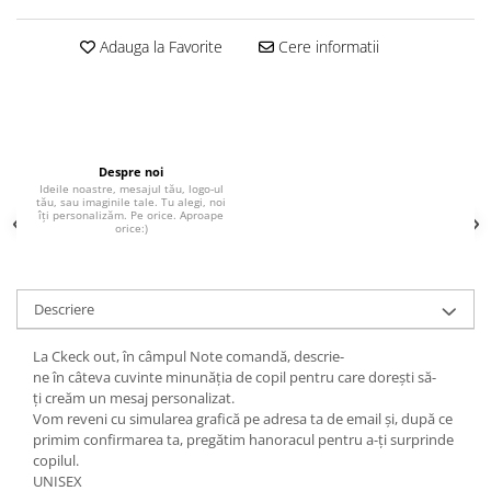
Adauga la Favorite
Cere informatii
Despre noi
Ideile noastre, mesajul tău, logo-ul
tău, sau imaginile tale. Tu alegi, noi
îți personalizăm. Pe orice. Aproape
orice:)
Descriere
La
Ckeck
out
,
în
câmpul
Note
comandă
, descrie-
ne
în
câteva
cuvinte
minunăția
de copil pentru
care
doreșt
i
să
-
ți
creăm
un mesaj personalizat.
Vom reveni cu simularea
grafică
pe
adresa
ta
de email
și
,
după
ce
primim confirmarea ta,
pregătim
hanoracul pentru a-ți surprinde
copilul.
UNISEX