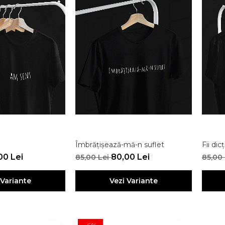
Îmbrățișează-mă-n suflet
Fii dic
00 Lei
80,00 Lei
85,00 Lei
85,00
 Variante
Vezi Variante