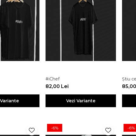
#iChef
Știu ce
82,00 Lei
85,00
 Variante
Vezi Variante
-6%
-6%