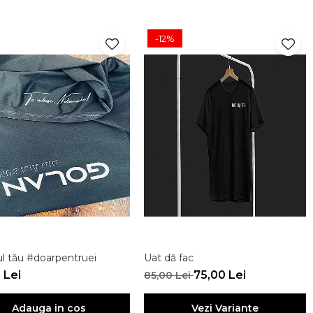
-12%
l tău #doarpentruei
Uat dă fac
 Lei
75,00 Lei
85,00 Lei
Adauga in cos
Vezi Variante