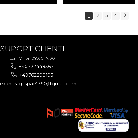
1
2
3
4
SUPORT CLIENTI
Luni-Vineri 08:00-17:00
+40722448367
+40762298195
lexandragaspar4390@gmail.com