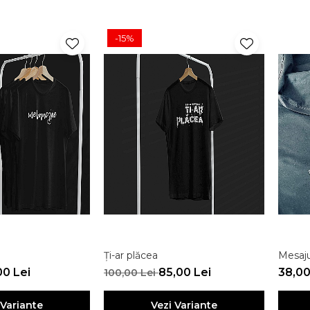
-15%
Ți-ar plăcea
Mesaju
00 Lei
85,00 Lei
38,00
100,00 Lei
 Variante
Vezi Variante