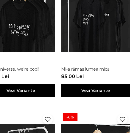
niverse, we're cool!
Mi-a rămas lumea mică
 Lei
85,00 Lei
Vezi Variante
Vezi Variante
-6%