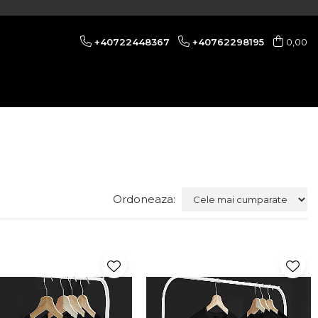
+40722448367
+40762298195
0,00
Ordoneaza: