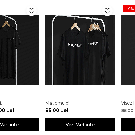
-6%
.
Măi, omule!
Visez 
00 Lei
85,00 Lei
85,00
 Variante
Vezi Variante