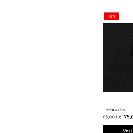
-12%
melancolie
75,
85,00 Lei
Vezi