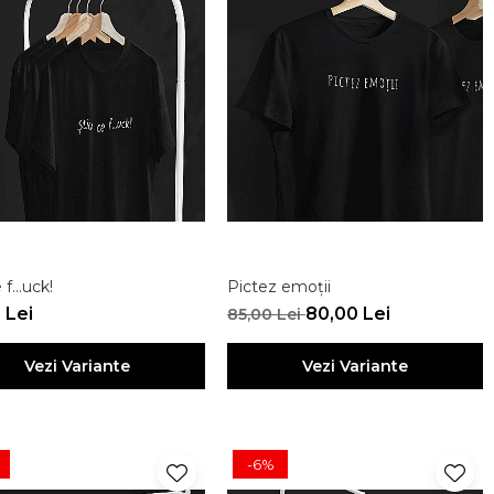
 f...uck!
Pictez emoții
 Lei
80,00 Lei
85,00 Lei
Vezi Variante
Vezi Variante
-6%