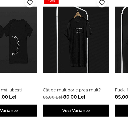
-6%
 mă iubești
Cât de mult dor e prea mult?
Fuck. 
,00 Lei
80,00 Lei
85,00
85,00 Lei
 Variante
Vezi Variante