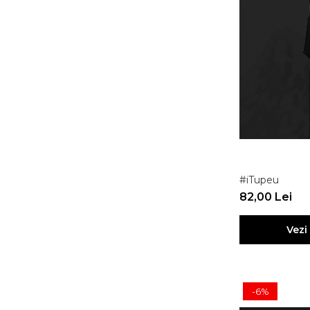
#iTupeu
82,00 Lei
Vezi
-6%