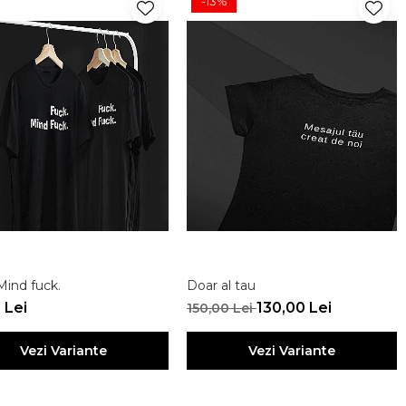
-13%
Mind fuck.
Doar al tau
 Lei
130,00 Lei
150,00 Lei
Vezi Variante
Vezi Variante