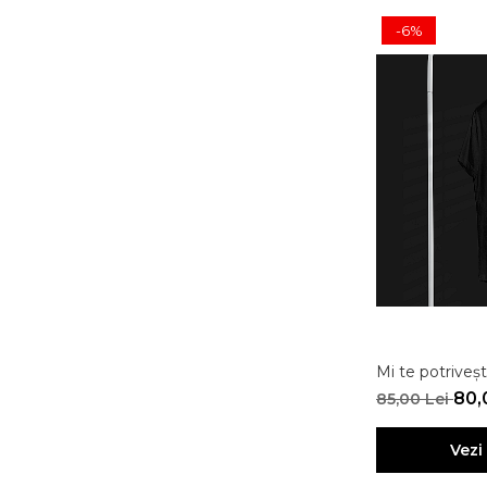
-6%
Mi te potrivești
80,
85,00 Lei
Vezi