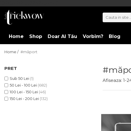
102657264318242737470
Home
Shop
Doar Al Tău
Vorbim?
Blog
Home /
#măport
#măpo
PRET
Sub 50 Lei
(1)
Afiseaza:
1-
2
50 Lei - 100 Lei
(682)
100 Lei - 150 Lei
(46)
150 Lei - 200 Lei
(132)