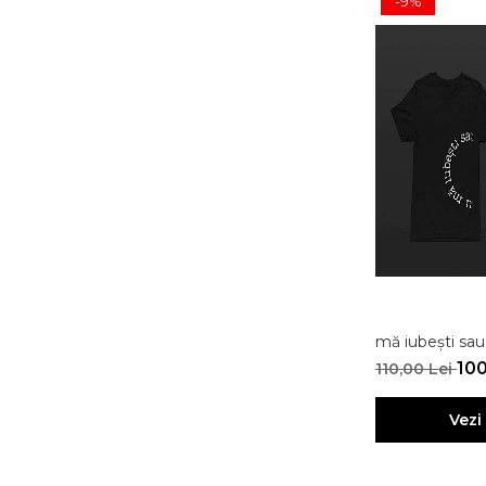
-9%
mă iubești sau
100
110,00 Lei
Vezi