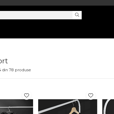
rt
4
din
78
produse