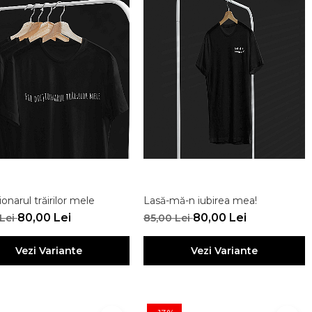
ționarul trăirilor mele
Lasă-mă-n iubirea mea!
80,00 Lei
80,00 Lei
 Lei
85,00 Lei
Vezi Variante
Vezi Variante