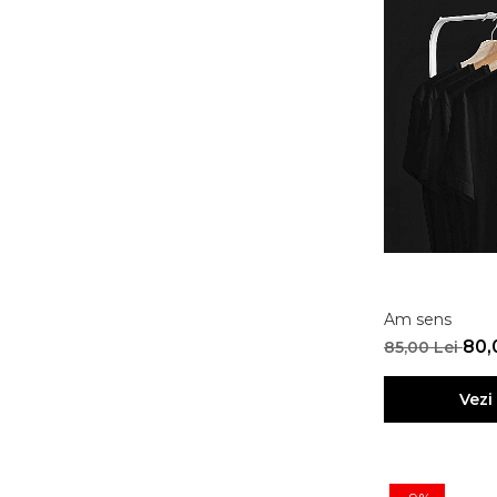
Am sens
80,
85,00 Lei
Vezi