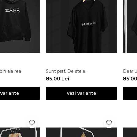
in aia rea
Sunt praf. De stele.
Dear u
85,00 Lei
85,00
 Variante
Vezi Variante