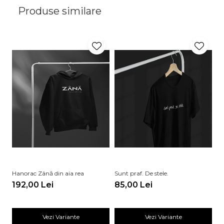
Produse similare
Hanorac Zână din aia rea
Sunt praf. De stele.
De
192,00 Lei
85,00 Lei
8
Vezi Variante
Vezi Variante