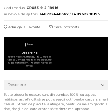
Cod Produs:
CR053-9-2-18916
Ai nevoie de ajutor?
+40722448367
/
+40762298195
Adauga la Favorite
Cere informatii
Despre noi
Ideile noastre, mesajul tău, logo-ul
tău, sau imaginile tale. Tu alegi, noi
îți personalizăm. Pe orice. Aproape
orice:)
Descriere
Toate tricourile noastre sunt din bumbac 100%, cu aspect
mătăsos, astfel încât să se potrivească outfit-urilor casual și smart
casual. Extrem de plăcute la atingere, pentru că ne-am gândit la
tine, dar și la cei care ar vrea să te simtă mai aproape.