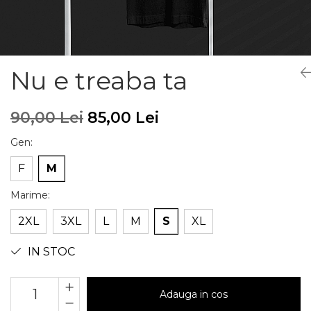
Nu e treaba ta
90,00 Lei
85,00 Lei
Gen
:
F
M
Marime
:
2XL
3XL
L
M
S
XL
IN STOC
Adauga in cos