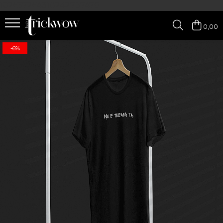
102657264318242737470
0,00
-6%