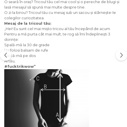
O seară în oraș? Tricoul tău cel mai cool și o pereche de blugi și
lasă mesajul să spună mai multe despre tine.
O zi la birou? Tricoul tău cu mesaj sub un sacou și stârnește-le
colegilor curiozitatea.
Mesaj de la tricoul tău:
„Hei! Eu sunt cel mai mișto tricou al tău începând de acum.
Pentru a mă purta cât mai mult, te rog să îmi îndeplinești 3
dorințe:
Spală-mă la 30 de grade
Nu folosi balsam de rufe
Calcă-mă pe dos
Al tău,
#fucktrikwow”