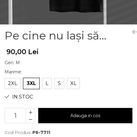
Pe cine nu lași să...
90,00 Lei
Gen
:
M
Marime
:
2XL
3XL
L
S
XL
IN STOC
Adauga in cos
Cod Produs:
P6-7711