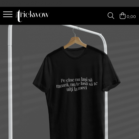
102657264318242737470
0,00