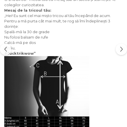
colegilor curiozitatea.
Mesaj de la tricoul tău:
„Hei! Eu sunt cel mai mișto tricou al tău începând de acum.
Pentru a mă purta cât mai mult, te rog să îmi îndeplinești 3
dorințe:
Spală-mă la 30 de grade
Nu folosi balsam de rufe
Calcă-mă pe dos
Al tău,
#fucktrikwow”