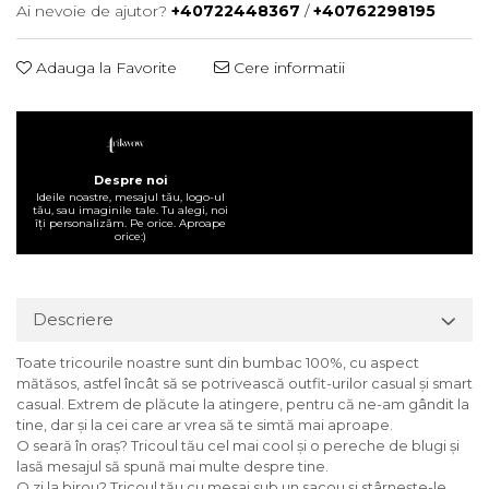
Ai nevoie de ajutor?
+40722448367
/
+40762298195
Adauga la Favorite
Cere informatii
Despre noi
Ideile noastre, mesajul tău, logo-ul
tău, sau imaginile tale. Tu alegi, noi
îți personalizăm. Pe orice. Aproape
orice:)
Descriere
Toate tricourile noastre sunt din bumbac 100%, cu aspect
mătăsos, astfel încât să se potrivească outfit-urilor casual și smart
casual. Extrem de plăcute la atingere, pentru că ne-am gândit la
tine, dar și la cei care ar vrea să te simtă mai aproape.
O seară în oraș? Tricoul tău cel mai cool și o pereche de blugi și
lasă mesajul să spună mai multe despre tine.
O zi la birou? Tricoul tău cu mesaj sub un sacou și stârnește-le