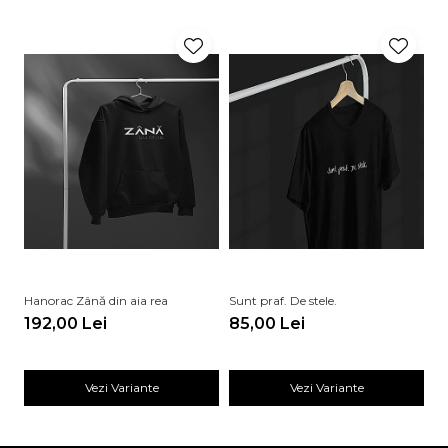
Hanorac Zână din aia rea
Sunt praf. De stele.
De
192,00 Lei
85,00 Lei
8
Vezi Variante
Vezi Variante