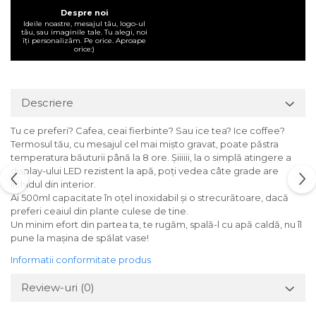
Despre noi
Ideile noastre, mesajul tău, logo-ul
tău, sau imaginile tale. Tu alegi, noi
îți personalizăm. Pe orice. Aproape
orice:)
Descriere
Tu ce preferi? Cafea, ceai fierbinte? Sau ice tea? Ice coffee?
Termosul tău, cu mesajul cel mai mișto gravat, poate păstra
temperatura băuturii până la 8 ore. Șiiiiii, la o simplă atingere a
display-ului LED rezistent la apă, poți vedea câte grade are
lichidul din interior.
Ai 500ml capacitate în oțel inoxidabil și o strecurătoare, dacă
preferi ceaiul din plante culese de tine.
Un minim efort din partea ta, te rugăm, spală-l cu apă caldă, nu îl
pune la mașina de spălat vase!
Informatii conformitate produs
Review-uri
(0)