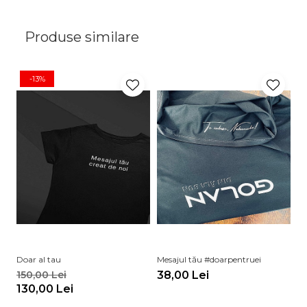
Produse similare
-13%
Doar al tau
Mesajul tău #doarpentruei
Te
du
150,00 Lei
38,00 Lei
9
130,00 Lei