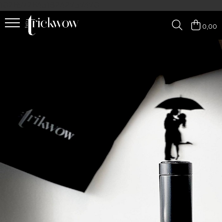
102657264318242737470
0,00